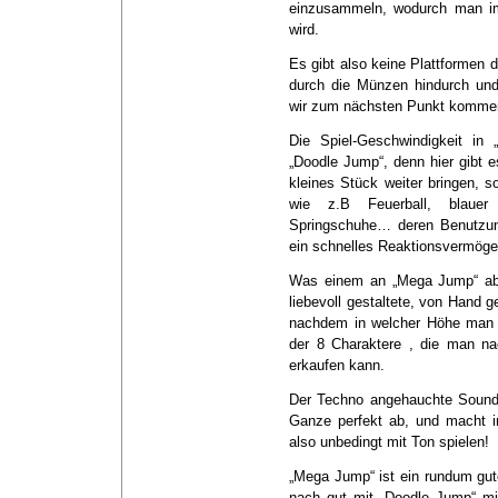
einzusammeln, wodurch man imm
wird.
Es gibt also keine Plattformen 
durch die Münzen hindurch und
wir zum nächsten Punkt kommen
Die Spiel-Geschwindigkeit in
„Doodle Jump“, denn hier gibt e
kleines Stück weiter bringen, 
wie z.B Feuerball, blauer 
Springschuhe… deren Benutzung
ein schnelles Reaktionsvermögen
Was einem an „Mega Jump“ aber 
liebevoll gestaltete, von Hand 
nachdem in welcher Höhe man si
der 8 Charaktere , die man nac
erkaufen kann.
Der Techno angehauchte Soundtr
Ganze perfekt ab, und macht i
also unbedingt mit Ton spielen!
„Mega Jump“ ist ein rundum gut
nach gut mit „Doodle Jump“ mit