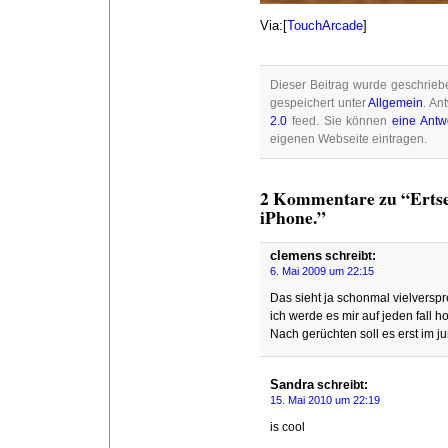
Via:[
TouchArcade
]
Dieser Beitrag wurde geschrieb
gespeichert unter
Allgemein
. An
2.0
feed. Sie können
eine Antw
eigenen Webseite eintragen.
2 Kommentare zu “Ertse
iPhone.”
clemens
schreibt:
6. Mai 2009 um 22:15
Das sieht ja schonmal vielversp
ich werde es mir auf jeden fall
Nach gerüchten soll es erst im
Sandra
schreibt:
15. Mai 2010 um 22:19
is cool