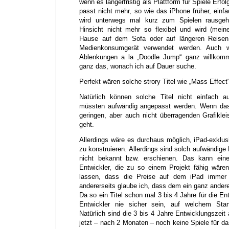
wenn es längerfristig als Plattform für Spiele Erfo
passt nicht mehr, so wie das iPhone früher, einf
wird unterwegs mal kurz zum Spielen rausgeho
Hinsicht nicht mehr so flexibel und wird (mei
Hause auf dem Sofa oder auf längeren Reisen 
Medienkonsumgerät verwendet werden. Auch w
Ablenkungen a la „Doodle Jump“ ganz willkomm
ganz das, wonach ich auf Dauer suche.
Perfekt wären solche strory Titel wie „Mass Effect
Natürlich können solche Titel nicht einfach au
müssten aufwändig angepasst werden. Wenn das
geringen, aber auch nicht überragenden Grafikle
geht.
Allerdings wäre es durchaus möglich, iPad-exklusi
zu konstruieren. Allerdings sind solch aufwändige 
nicht bekannt bzw. erschienen. Das kann eine
Entwickler, die zu so einem Projekt fähig wäre
lassen, dass die Preise auf dem iPad immer n
andererseits glaube ich, dass dem ein ganz ander
Da so ein Titel schon mal 3 bis 4 Jahre für die En
Entwickler nie sicher sein, auf welchem Stan
Natürlich sind die 3 bis 4 Jahre Entwicklungszeit
jetzt – nach 2 Monaten – noch keine Spiele für das