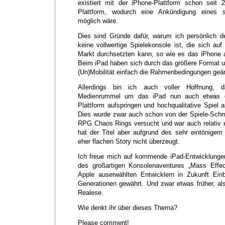
existiert mit der iPhone-Plattform schon seit 
Plattform, wodurch eine Ankündigung eines 
möglich wäre.
Dies sind Gründe dafür, warum ich persönlich 
keine vollwertige Spielekonsole ist, die sich au
Markt durchsetzten kann, so wie es das iPhone 
Beim iPad haben sich durch das größere Format un
(Un)Mobilität einfach die Rahmenbedingungen geän
Allerdings bin ich auch voller Hoffnung
Medienrummel um das iPad nun auch etwas gr
Plattform aufspringen und hochqualitative Spiel 
Dies wurde zwar auch schon von der Spiele-Sch
RPG Chaos Rings versucht und war auch relativ er
hat der Titel aber aufgrund des sehr eintönigem
eher flachen Story nicht überzeugt.
Ich freue mich auf kommende iPad-Entwicklungen
des großartigen Konsolenaventures „Mass Effe
Apple auserwählten Entwicklern in Zukunft Ei
Generationen gewährt. Und zwar etwas früher, a
Realese.
Wie denkt ihr über dieses Thema?
Please comment!