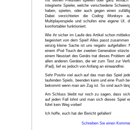
mit seinen Freunden spielen oder ganz einfach 
integrierte Spieler, welche verschiedene Schwier
haben, spielen, oder auch gegen einen zufällig
Dabei verzichteten die
Coding Monkeys
auf
Multiplayerspiele und schufen eine eigene UI,
komfortabler funktioniert.
Wie ihr sicher im Laufe des Artikel schon mitbek
begeistert von dem Spiel! Alles passt zusammen
winzig kleine Sache ist uns negativ aufgefallen:
einem iPod Touch der zweiten Generation stürzte
einem Neustart des Geräts trat dieses Problem all
allen anderen Geräten, die wir zum Test zur Ver
iPad), lief es jedoch von Anfang an einwandfrei.
Sehr Positiv viel auch auf das man das Spiel jed
laufenden Spiels, beenden kann und eine Push be
bekommt wenn man am Zug ist. So sind auch länge
Am Schluss bleibt nur noch zu sagen, dass sich 
auf jeden Fall lohnt und man sich dieses Spiel 
führt kein Weg vorbei!
Ich hoffe, euch hat der Bericht gefallen!
Schreiben Sie einen Kommen