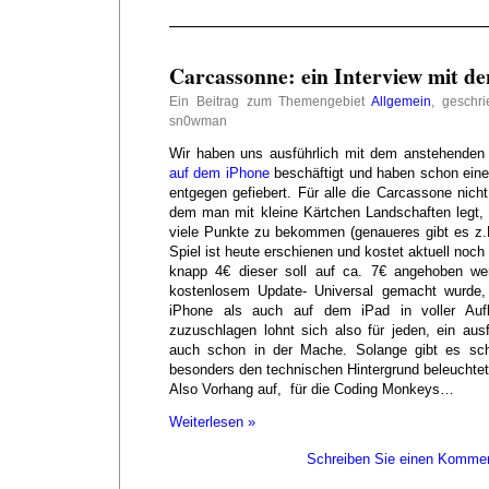
Carcassonne: ein Interview mit d
Ein Beitrag zum Themengebiet
Allgemein
, geschr
sn0wman
Wir haben uns ausführlich mit dem anstehende
auf dem iPhone
beschäftigt und haben schon ein
entgegen gefiebert. Für alle die Carcassone nicht
dem man mit kleine Kärtchen Landschaften legt,
viele Punkte zu bekommen (genaueres gibt es z.
Spiel ist heute erschienen und kostet aktuell noch
knapp 4€ dieser soll auf ca. 7€ angehoben we
kostenlosem Update- Universal gemacht wurde,
iPhone als auch auf dem iPad in voller Auflö
zuzuschlagen lohnt sich also für jeden, ein ausf
auch schon in der Mache. Solange gibt es sch
besonders den technischen Hintergrund beleuchtet
Also Vorhang auf, für die Coding Monkeys…
Weiterlesen »
Schreiben Sie einen Kommen