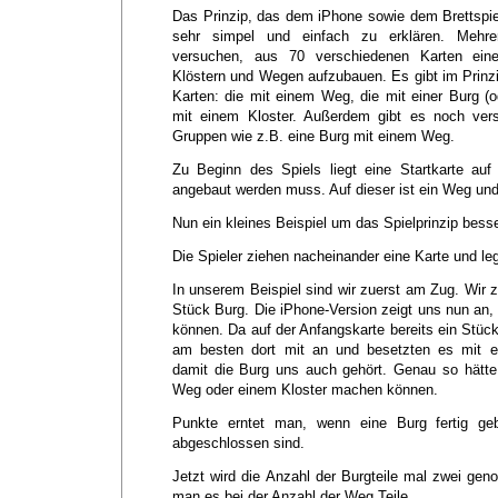
Das Prinzip, das dem iPhone sowie dem Brettspiel
sehr simpel und einfach zu erklären. Mehrer
versuchen, aus 70 verschiedenen Karten ein
Klöstern und Wegen aufzubauen. Es gibt im Prinzi
Karten: die mit einem Weg, die mit einer Burg (o
mit einem Kloster. Außerdem gibt es noch ver
Gruppen wie z.B. eine Burg mit einem Weg.
Zu Beginn des Spiels liegt eine Startkarte auf
angebaut werden muss. Auf dieser ist ein Weg und
Nun ein kleines Beispiel um das Spielprinzip bess
Die Spieler ziehen nacheinander eine Karte und le
In unserem Beispiel sind wir zuerst am Zug. Wir 
Stück Burg. Die iPhone-Version zeigt uns nun an,
können. Da auf der Anfangskarte bereits ein Stück
am besten dort mit an und besetzten es mit ei
damit die Burg uns auch gehört. Genau so hätt
Weg oder einem Kloster machen können.
Punkte erntet man, wenn eine Burg fertig geb
abgeschlossen sind.
Jetzt wird die Anzahl der Burgteile mal zwei g
man es bei der Anzahl der Weg Teile.