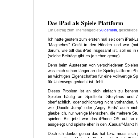
Das iPad als Spiele Plattform
Ein Beitrag zum Themengebiet
Allgemein
, geschrieb
Ich hatte gestern zum ersten mal seit dem iPad-
“Magisches” Gerät in den Händen und war (nat
darum, wie toll das iPad insgesamt ist, soll es in
(solche Beiträge gibt es ja schon genug).
Denn beim Austesten von verschiedenen Spielen 
was mich schon länger an der Spieleplattform iP
an wichtigen Eigenschaften für eine vollwertige S
für Unterwegs gedacht ist, fehlt.
Dieses Problem ist an sich einfach zu benenn
Spielen häufig an Spieltiefe. Storylines und
oberflächlich, oder schlichtweg nicht vorhanden. N
wie „Doodle Jump“ oder „Angry Birds“ auch nicht 
glaube ich, nur wenige Menschen, die mehrere S
spielen. Bis jetzt war das iPhone OS auf so 
ausgelegt und spielte eher in den „Casual“-Markt h
Doch ich denke, genau das hat bzw. muss sich j