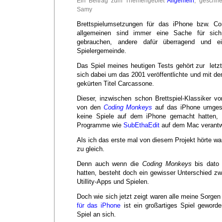
Ein Beitrag zum Themengebiet
Allgemein
, geschr
Samy
Brettspielumsetzungen für das iPhone bzw. C
allgemeinen sind immer eine Sache für sic
gebrauchen, andere dafür überragend und ei
Spielergemeinde.
Das Spiel meines heutigen Tests gehört zur letzt
sich dabei um das 2001 veröffentlichte und mit d
gekürten Titel Carcassone.
Dieser, inzwischen schon Brettspiel-Klassiker v
von den
Coding Monkeys
auf das iPhone umgese
keine Spiele auf dem iPhone gemacht hatten, 
Programme wie
SubEthaEdit
auf dem Mac verantwo
Als ich das erste mal von diesem Projekt hörte war
zu gleich.
Denn auch wenn die
Coding Monkeys
bis dato n
hatten, besteht doch ein gewisser Unterschied 
Utillity-Apps und Spielen.
Doch wie sich jetzt zeigt waren alle meine Sorgen
für das iPhone
ist ein großartiges Spiel geword
Spiel an sich.