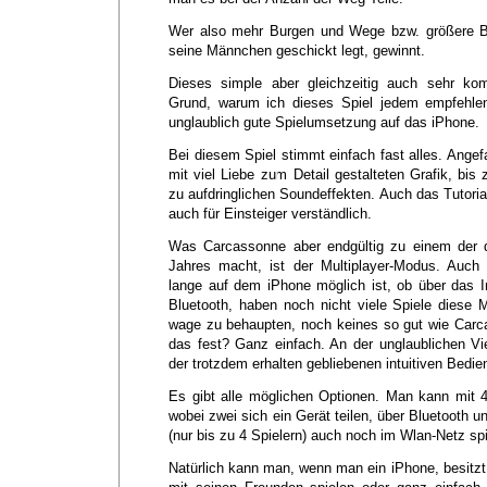
Wer also mehr Burgen und Wege bzw. größere 
seine Männchen geschickt legt, gewinnt.
Dieses simple aber gleichzeitig auch sehr komp
Grund, warum ich dieses Spiel jedem empfehlen
unglaublich gute Spielumsetzung auf das iPhone.
Bei diesem Spiel stimmt einfach fast alles. Ange
mit viel Liebe zum Detail gestalteten Grafik, bis
zu aufdringlichen Soundeffekten. Auch das Tutori
auch für Einsteiger verständlich.
Was Carcassonne aber endgültig zu einem der de
Jahres macht, ist der Multiplayer-Modus. Auch 
lange auf dem iPhone möglich ist, ob über das I
Bluetooth, haben noch nicht viele Spiele diese M
wage zu behaupten, noch keines so gut wie Car
das fest? Ganz einfach. An der unglaublichen Vie
der trotzdem erhalten gebliebenen intuitiven Bedie
Es gibt alle möglichen Optionen. Man kann mit 4
wobei zwei sich ein Gerät teilen, über Bluetooth u
(nur bis zu 4 Spielern) auch noch im Wlan-Netz spie
Natürlich kann man, wenn man ein iPhone, besitzt