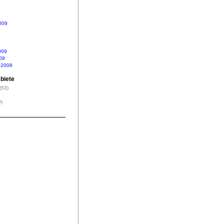
009
009
09
 2008
biete
(53)
)