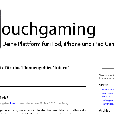
iv für das Themengebiet 'Intern'
Dies ist das
Themengebiet
Seiten
Forum (Inf
Impressu
ück!
Kontakt
Umfragen
engebiet
Intern
, geschrieben am 27. Mai 2010 von Samy
Haftungsa
 gemerkt habt, waren wir im letzten halben Jahr nicht allzu aktiv
Archive