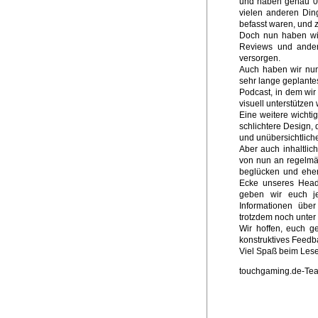
und haben genau 0 A
vielen anderen Ding
befasst waren, und z
Doch nun haben wir
Reviews und ander
versorgen.
Auch haben wir nun 
sehr lange geplante
Podcast, in dem wi
visuell unterstützen 
Eine weitere wichti
schlichtere Design,
und unübersichtliche
Aber auch inhaltlic
von nun an regelmä
beglücken und eher
Ecke unseres Heade
geben wir euch j
Informationen übe
trotzdem noch unter
Wir hoffen, euch g
konstruktives Feed
Viel Spaß beim Les
touchgaming.de-Te