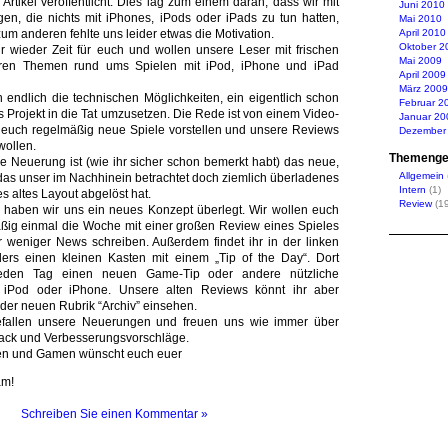
rtikel veröffentlicht. Dies lag zum einem daran, dass wir mit
Juni 2010
en, die nichts mit iPhones, iPods oder iPads zu tun hatten,
Mai 2010
um anderen fehlte uns leider etwas die Motivation.
April 2010
Oktober 2
 wieder Zeit für euch und wollen unsere Leser mit frischen
Mai 2009
en Themen rund ums Spielen mit iPod, iPhone und iPad
April 2009
März 2009
endlich die technischen Möglichkeiten, ein eigentlich schon
Februar 2
s Projekt in die Tat umzusetzen. Die Rede ist von einem Video-
Januar 20
r euch regelmäßig neue Spiele vorstellen und unsere Reviews
Dezember
wollen.
Themenge
ge Neuerung ist (wie ihr sicher schon bemerkt habt) das neue,
Allgemein
 das unser im Nachhinein betrachtet doch ziemlich überladenes
Intern
(1)
s altes Layout abgelöst hat.
Review
(19
h haben wir uns ein neues Konzept überlegt. Wir wollen euch
ßig einmal die Woche mit einer großen Review eines Spieles
 weniger News schreiben. Außerdem findet ihr in der linken
rs einen kleinen Kasten mit einem „Tip of the Day“. Dort
eden Tag einen neuen Game-Tip oder andere nützliche
r iPod oder iPhone. Unsere alten Reviews könnt ihr aber
 der neuen Rubrik “Archiv” einsehen.
efallen unsere Neuerungen und freuen uns wie immer über
back und Verbesserungsvorschläge.
en und Gamen wünscht euch euer
am!
Schreiben Sie einen Kommentar »