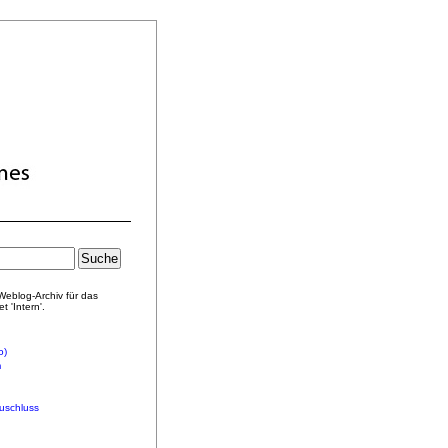
 Weblog-Archiv für das
 'Intern'.
o)
m
uschluss